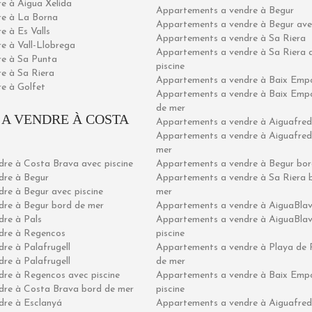
re à Aigua Xelida
Appartements a vendre à Begur
dre à La Borna
Appartements a vendre à Begur avec
re à Es Valls
Appartements a vendre à Sa Riera
re à Vall-Llobrega
Appartements a vendre à Sa Riera 
dre à Sa Punta
piscine
re à Sa Riera
Appartements a vendre à Baix Emp
re à Golfet
Appartements a vendre à Baix Emp
de mer
 A VENDRE À COSTA
Appartements a vendre à Aiguafre
Appartements a vendre à Aiguafred
mer
ndre à Costa Brava avec piscine
Appartements a vendre à Begur bor
ndre à Begur
Appartements a vendre à Sa Riera 
dre à Begur avec piscine
mer
ndre à Begur bord de mer
Appartements a vendre à AiguaBla
dre à Pals
Appartements a vendre à AiguaBla
ndre à Regencos
piscine
dre à Palafrugell
Appartements a vendre à Playa de 
dre à Palafrugell
de mer
ndre à Regencos avec piscine
Appartements a vendre à Baix Emp
ndre à Costa Brava bord de mer
piscine
ndre à Esclanyá
Appartements a vendre à Aiguafre