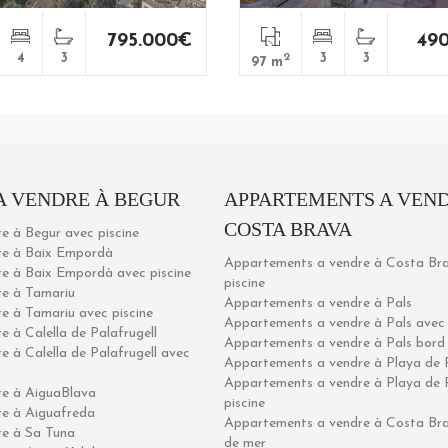
795.000€
49
4
3
2
3
3
97 m
A VENDRE À BEGUR
APPARTEMENTS A VEND
COSTA BRAVA
re à Begur avec piscine
dre à Baix Empordà
Appartements a vendre à Costa Br
dre à Baix Empordà avec piscine
piscine
dre à Tamariu
Appartements a vendre à Pals
re à Tamariu avec piscine
Appartements a vendre à Pals avec 
re à Calella de Palafrugell
Appartements a vendre à Pals bord
re à Calella de Palafrugell avec
Appartements a vendre à Playa de 
Appartements a vendre à Playa de 
dre à AiguaBlava
piscine
dre à Aiguafreda
Appartements a vendre à Costa Br
dre à Sa Tuna
de mer