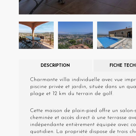
utilisat
préféren
meilleu
Market
Ces cook
personne
navigat
site Web
DESCRIPTION
FICHE TEC
Charmante villa individuelle avec vue impre
piscine privée et jardin, située dans un q
plage et 12 km du terrain de golf.
Cette maison de plain-pied offre un salon
cheminée et accès direct à une terrasse a
indépendante entièrement équipée avec co
quotidien. La propriété dispose de trois c