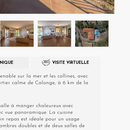
eurs du service. . Ils nous permettent de sauvegarder les informations d
ce de l'utilisateur pour améliorer la qualité de nos services et offrir une
re expérience grâce aux produits recommandés.
ing et Publicité
ies sont utilisés pour stocker des informations sur les préférences et 
ls de l'utilisateur grâce à l'observation continue de ses habitudes de
ion. Grâce à eux, nous pouvons connaître les habitudes de navigation s
 et afficher des publicités liées au profil de navigation de l'utilisateur.
HNIQUE
VISITE VIRTUELLE
Enregistrer les paramètres
Tout accepter
nable sur la mer et les collines, avec
uartier calme de Calonge, à 6 km de la
-salle à manger chaleureux avec
vec vue panoramique. La cuisine
in repas est idéale pour un usage
hambres doubles et de deux salles de