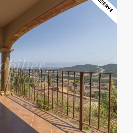
RÉSERVÉ
ier les cookies
que et Fonctionnel
Toujou
Web utilise ses propres cookies pour collecter des informations afin
rer nos services. Si vous continuez à naviguer, vous acceptez leur insta
ateur a la possibilité de configurer son navigateur, pouvant, s'il le souhai
 leur installation sur son disque dur, même s'il doit garder à l'esprit 
tion peut entraîner des difficultés de navigation sur le site.
e et Personnalisation
ettent le suivi et l'analyse du comportement des utilisateurs de ce site.
ions collectées via ce type de cookies sont utilisées pour mesurer l'acti
 l'élaboration des profils de navigation des utilisateurs afin d'introdui
ations basées sur l'analyse des données d'utilisation effectuée par les