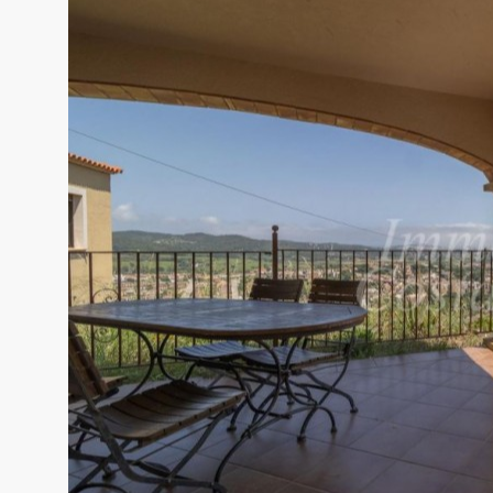
Modif
Techni
Ce site 
d'amélio
L'utilis
empêcher
telle ac
Analys
Ils perm
informat
Web pour
amélior