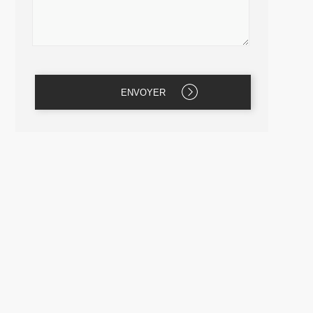
e
les choix
ur le