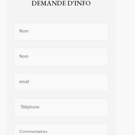
DEMANDE D'INFO
rs actif
llation.
te,
qu'une
 Les
vité du
re des