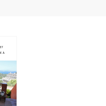
ET
E À