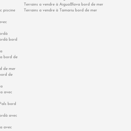
Terrains a vendre à AiguaBlava bord de mer
 piscine
Terrains a vendre à Tamariu bord de mer
avec
ordà
ordà bord
da
a bord de
d de mer
bord de
va
va avec
Pals bord
ordà avec
da avec